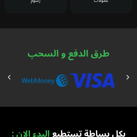
عمولات
رسوم
طرق الدفع و السحب
بكل بساطة تستطيع
البدء الان :