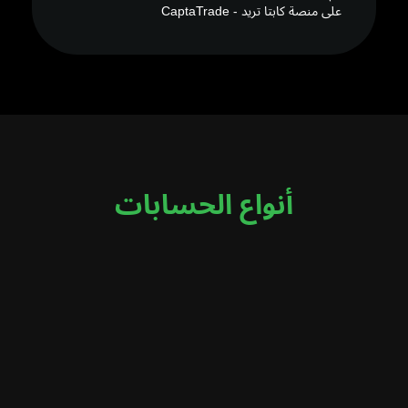
على منصة كابتا تريد - CaptaTrade
أنواع الحسابات
قياسي
حساب مثالي للمتداولين الجدد الذين يتطلعون
إلى بدء الاستثمار والتداول.