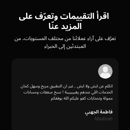
اقرأ التقييمات وتعرّف على
المزيد عنّا
تعرّف على آراء عملائنا من مختلف المستويات، من
المبتدئين إلى الخبراء
اتكلم عن ايش ولا ايش , غير ان التطبيق مريح وسهل كمان
انص
الخدمات اللي عندهم رهيييييبة ! نسخ صفقات وحسابات
واقو
ممولة وتحدايات كفو عليكم الله يوفقكم
اجرا
فاطمة الجهني
ناص
bai
Madinah